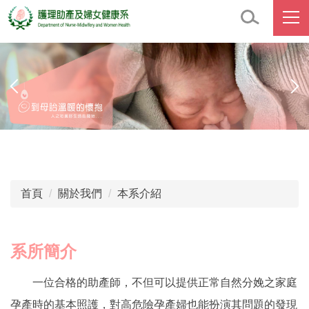
跳
到
主
要
內
容
區
首頁
關於我們
本系介紹
系所簡介
一位合格的助產師，不但可以提供正常自然分娩之家庭
孕產時的基本照護，對高危險孕產婦也能扮演其問題的發現