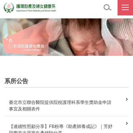
跳
到
主
要
內
容
區
系所公告
臺北市立聯合醫院提供院校護理科系學生獎助金申請
事宜及相關表件
【連續性照顧分享】FB粉專《助產師養成記》｜芳妤
同學首次居家生產經驗分享